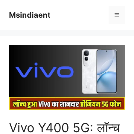
Skip
to
Msindiaent
Menu
content
Vivo Y400 5G: लॉन्च