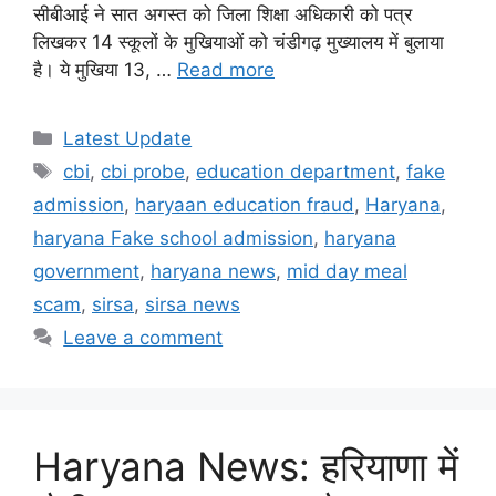
सीबीआई ने सात अगस्त को जिला शिक्षा अधिकारी को पत्र
लिखकर 14 स्कूलों के मुखियाओं को चंडीगढ़ मुख्यालय में बुलाया
है। ये मुखिया 13, …
Read more
Categories
Latest Update
Tags
cbi
,
cbi probe
,
education department
,
fake
admission
,
haryaan education fraud
,
Haryana
,
haryana Fake school admission
,
haryana
government
,
haryana news
,
mid day meal
scam
,
sirsa
,
sirsa news
Leave a comment
Haryana News: हरियाणा में