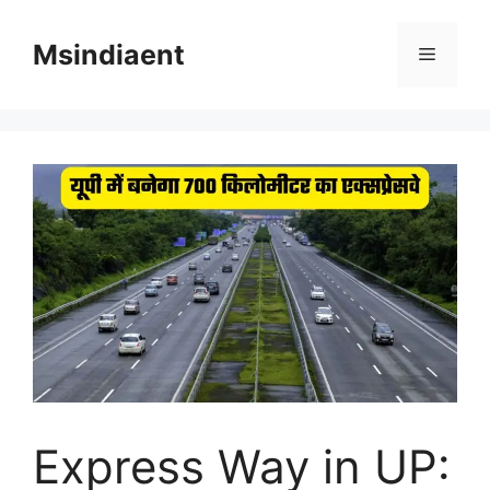
Skip
to
Msindiaent
Menu
content
Express Way in UP: