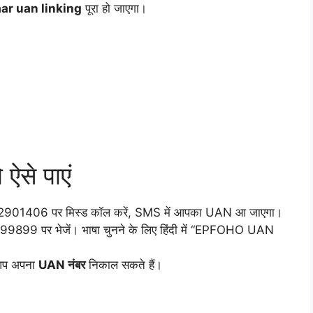
ar uan linking
पूरा हो जाएगा।
ऐसे पाएं
1122901406 पर मिस्ड कॉल करें, SMS में आपका UAN आ जाएगा।
 पर भेजें। भाषा चुनने के लिए हिंदी में “EPFOHO UAN
 आप अपना
UAN नंबर
निकाल सकते हैं।