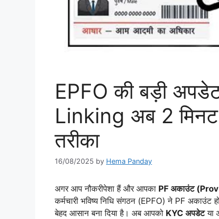
EPFO की बड़ी अपड
Linking अब 2 मिनट म
तरीका
16/08/2025
by
Hema Panday
अगर आप नौकरीपेशा हैं और आपका
PF अकाउंट (Pro
कर्मचारी भविष्य निधि संगठन (EPFO) ने PF अकाउंट होल
बेहद आसान बना दिया है। अब आपको
KYC अपडेट
या आ