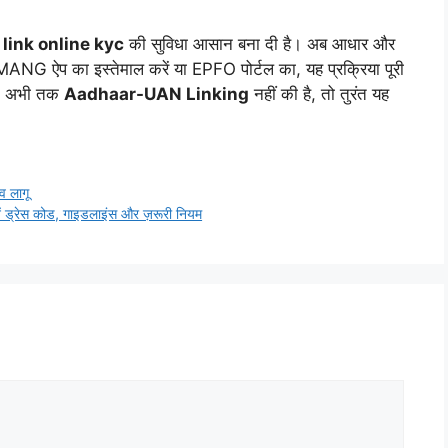
link online kyc
की सुविधा आसान बना दी है। अब आधार और
G ऐप का इस्तेमाल करें या EPFO पोर्टल का, यह प्रक्रिया पूरी
े अभी तक
Aadhaar-UAN Linking
नहीं की है, तो तुरंत यह
व लागू
ड्रेस कोड, गाइडलाइंस और ज़रूरी नियम