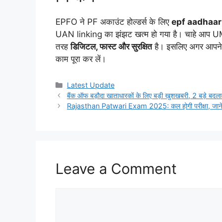
EPFO ने PF अकाउंट होल्डर्स के लिए
epf aadhaar 
UAN linking का झंझट खत्म हो गया है। चाहे आप UMAN
तरह
डिजिटल, फास्ट और सुरक्षित
है। इसलिए अगर आपन
काम पूरा कर लें।
Categories
Latest Update
बैंक ऑफ बड़ौदा खाताधारकों के लिए बड़ी खुशखबरी, 2 बड़े बदला
Rajasthan Patwari Exam 2025: कल होगी परीक्षा, जानें 
Leave a Comment
Comment