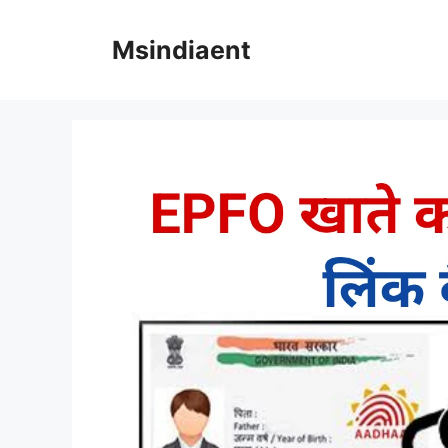
Skip
to
Msindiaent
content