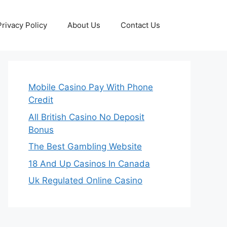
Privacy Policy
About Us
Contact Us
Mobile Casino Pay With Phone
Credit
All British Casino No Deposit
Bonus
The Best Gambling Website
18 And Up Casinos In Canada
Uk Regulated Online Casino